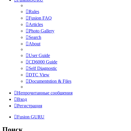
Rules
Fusion FAQ
Articles
Photo Gallery
Search
About
User Guide
CD6000 Guide
Self Diagnostic
DTC View
Documentstion & Files
Непрочитанные сообщения
Вход
Регистрация
Fusion GURU
Поиск