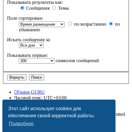
Показывать результаты как:
Сообщения
Темы
Поле сортировки:
по возрастанию
по
убыванию
Искать сообщения за:
Показывать первые:
символов сообщений
Fusion GURU
Часовой пояс:
UTC+03:00
Удалить cookies
Этот сайт использует cookies для
Создано на основе
phpBB
® Forum Software © phpBB Limited
обеспечения своей корректной работы.
Подробнее