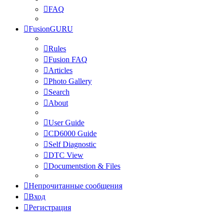
FAQ
FusionGURU
Rules
Fusion FAQ
Articles
Photo Gallery
Search
About
User Guide
CD6000 Guide
Self Diagnostic
DTC View
Documentstion & Files
Непрочитанные сообщения
Вход
Регистрация