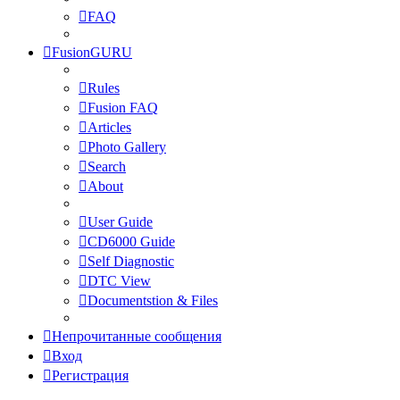
FAQ
FusionGURU
Rules
Fusion FAQ
Articles
Photo Gallery
Search
About
User Guide
CD6000 Guide
Self Diagnostic
DTC View
Documentstion & Files
Непрочитанные сообщения
Вход
Регистрация