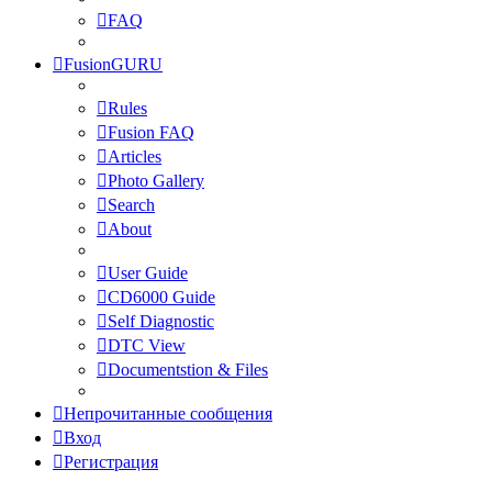
FAQ
FusionGURU
Rules
Fusion FAQ
Articles
Photo Gallery
Search
About
User Guide
CD6000 Guide
Self Diagnostic
DTC View
Documentstion & Files
Непрочитанные сообщения
Вход
Регистрация