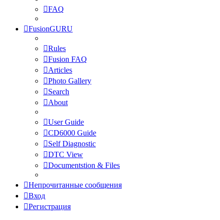
FAQ
FusionGURU
Rules
Fusion FAQ
Articles
Photo Gallery
Search
About
User Guide
CD6000 Guide
Self Diagnostic
DTC View
Documentstion & Files
Непрочитанные сообщения
Вход
Регистрация