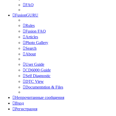
FAQ
FusionGURU
Rules
Fusion FAQ
Articles
Photo Gallery
Search
About
User Guide
CD6000 Guide
Self Diagnostic
DTC View
Documentstion & Files
Непрочитанные сообщения
Вход
Регистрация