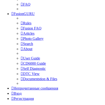
FAQ
FusionGURU
Rules
Fusion FAQ
Articles
Photo Gallery
Search
About
User Guide
CD6000 Guide
Self Diagnostic
DTC View
Documentstion & Files
Непрочитанные сообщения
Вход
Регистрация