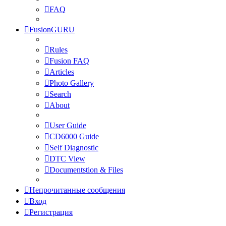
FAQ
FusionGURU
Rules
Fusion FAQ
Articles
Photo Gallery
Search
About
User Guide
CD6000 Guide
Self Diagnostic
DTC View
Documentstion & Files
Непрочитанные сообщения
Вход
Регистрация