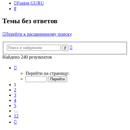
Fusion GURU
Поиск
Темы без ответов
Перейти к расширенному поиску
Расширенный
Поиск
поиск
Найдено 240 результатов
Страница
1
Перейти на страницу:
из
12
1
2
3
4
5
…
12
След.