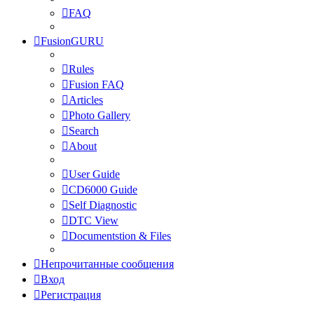
FAQ
FusionGURU
Rules
Fusion FAQ
Articles
Photo Gallery
Search
About
User Guide
CD6000 Guide
Self Diagnostic
DTC View
Documentstion & Files
Непрочитанные сообщения
Вход
Регистрация