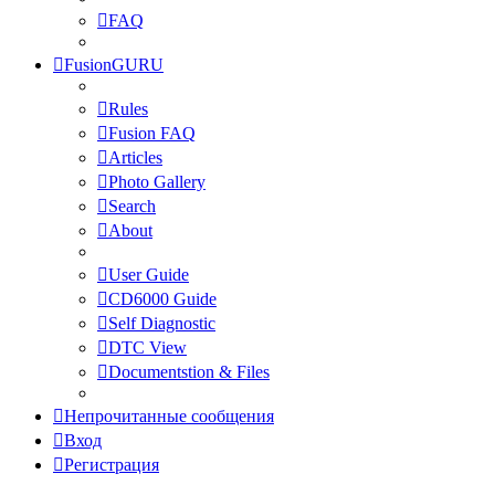
FAQ
FusionGURU
Rules
Fusion FAQ
Articles
Photo Gallery
Search
About
User Guide
CD6000 Guide
Self Diagnostic
DTC View
Documentstion & Files
Непрочитанные сообщения
Вход
Регистрация