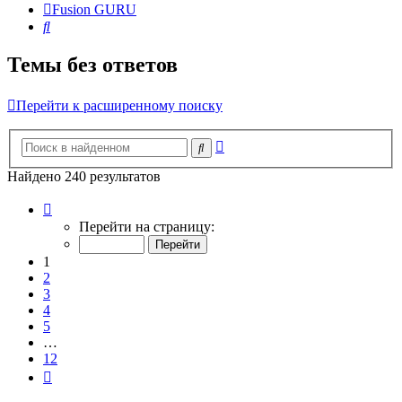
Fusion GURU
Поиск
Темы без ответов
Перейти к расширенному поиску
Расширенный
Поиск
поиск
Найдено 240 результатов
Страница
1
Перейти на страницу:
из
12
1
2
3
4
5
…
12
След.