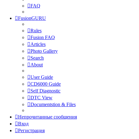
FAQ
FusionGURU
Rules
Fusion FAQ
Articles
Photo Gallery
Search
About
User Guide
CD6000 Guide
Self Diagnostic
DTC View
Documentstion & Files
Непрочитанные сообщения
Вход
Регистрация