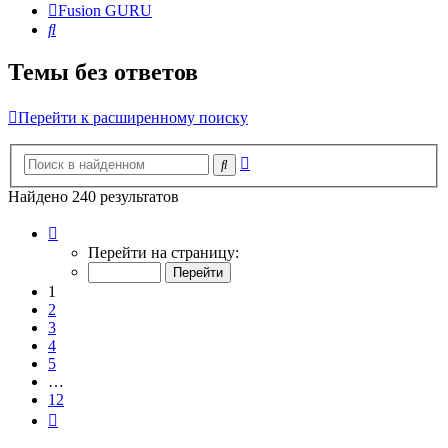
Fusion GURU
Поиск
Темы без ответов
Перейти к расширенному поиску
Расширенный
Поиск
поиск
Найдено 240 результатов
Страница
1
Перейти на страницу:
из
12
1
2
3
4
5
…
12
След.