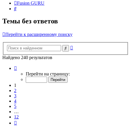
Fusion GURU
Поиск
Темы без ответов
Перейти к расширенному поиску
Расширенный
Поиск
поиск
Найдено 240 результатов
Страница
1
Перейти на страницу:
из
12
1
2
3
4
5
…
12
След.