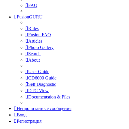
FAQ
FusionGURU
Rules
Fusion FAQ
Articles
Photo Gallery
Search
About
User Guide
CD6000 Guide
Self Diagnostic
DTC View
Documentstion & Files
Непрочитанные сообщения
Вход
Регистрация