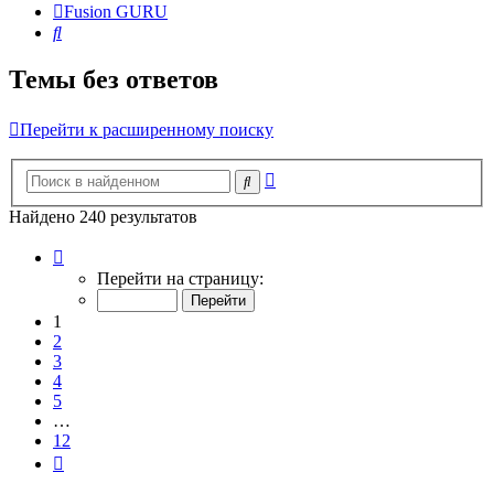
Fusion GURU
Поиск
Темы без ответов
Перейти к расширенному поиску
Расширенный
Поиск
поиск
Найдено 240 результатов
Страница
1
Перейти на страницу:
из
12
1
2
3
4
5
…
12
След.