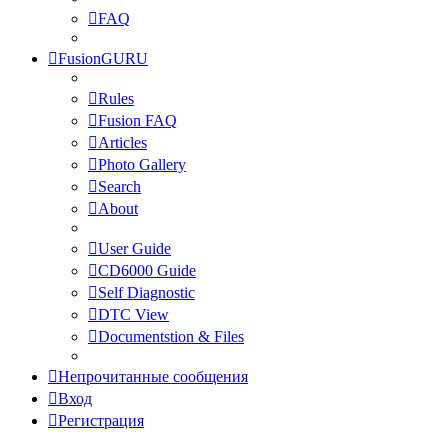
FAQ
FusionGURU
Rules
Fusion FAQ
Articles
Photo Gallery
Search
About
User Guide
CD6000 Guide
Self Diagnostic
DTC View
Documentstion & Files
Непрочитанные сообщения
Вход
Регистрация