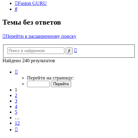
Fusion GURU
Поиск
Темы без ответов
Перейти к расширенному поиску
Расширенный
Поиск
поиск
Найдено 240 результатов
Страница
1
Перейти на страницу:
из
12
1
2
3
4
5
…
12
След.