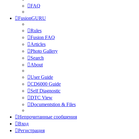
FAQ
FusionGURU
Rules
Fusion FAQ
Articles
Photo Gallery
Search
About
User Guide
CD6000 Guide
Self Diagnostic
DTC View
Documentstion & Files
Непрочитанные сообщения
Вход
Регистрация