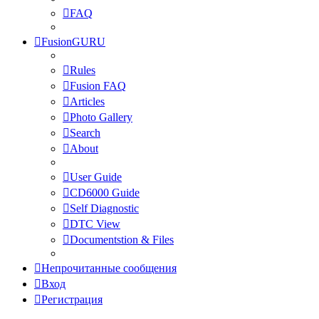
FAQ
FusionGURU
Rules
Fusion FAQ
Articles
Photo Gallery
Search
About
User Guide
CD6000 Guide
Self Diagnostic
DTC View
Documentstion & Files
Непрочитанные сообщения
Вход
Регистрация