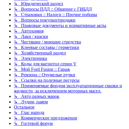
↳ Юридический раздел
↳ Вопросы ПДД :: Общение с ГИБДД
↳ Страховки :: Налоги :: Прочие поборы
↳ Вопросы покупки/продажи
↳ Правовые документы и нормативные акты
↳ Автохимия
↳ Лаки / краски
↳ Чистящие / моющие стредства
↳ Клеевые составы / герметики
↳ Хозяйственный раздел
↳ Электроника
↳ Коды для магнитол серии V
↳ Мой Ford Fusion :: Гараж
↳ Ремзона :: Очумелые ручки
↳ Ссылки на полезные ресурсы
↳ Применяемые фордом эксплуатационные смазки и
жидкости ,за исключением моторных масел.
↳ Авто разных марок
↳ Лудим, паяем
Остальное
↳ Глас народа
↳ Коммерческие предложения
↳ Гостевой форум