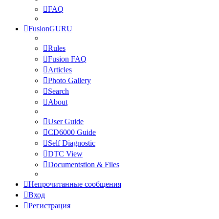
FAQ
FusionGURU
Rules
Fusion FAQ
Articles
Photo Gallery
Search
About
User Guide
CD6000 Guide
Self Diagnostic
DTC View
Documentstion & Files
Непрочитанные сообщения
Вход
Регистрация