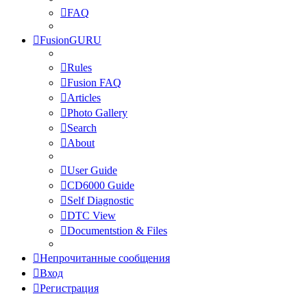
FAQ
FusionGURU
Rules
Fusion FAQ
Articles
Photo Gallery
Search
About
User Guide
CD6000 Guide
Self Diagnostic
DTC View
Documentstion & Files
Непрочитанные сообщения
Вход
Регистрация