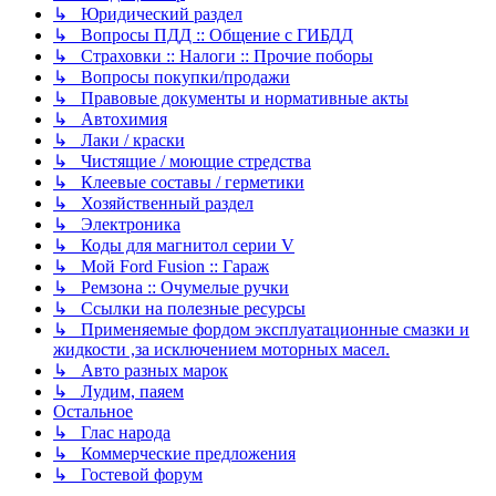
↳ Юридический раздел
↳ Вопросы ПДД :: Общение с ГИБДД
↳ Страховки :: Налоги :: Прочие поборы
↳ Вопросы покупки/продажи
↳ Правовые документы и нормативные акты
↳ Автохимия
↳ Лаки / краски
↳ Чистящие / моющие стредства
↳ Клеевые составы / герметики
↳ Хозяйственный раздел
↳ Электроника
↳ Коды для магнитол серии V
↳ Мой Ford Fusion :: Гараж
↳ Ремзона :: Очумелые ручки
↳ Ссылки на полезные ресурсы
↳ Применяемые фордом эксплуатационные смазки и
жидкости ,за исключением моторных масел.
↳ Авто разных марок
↳ Лудим, паяем
Остальное
↳ Глас народа
↳ Коммерческие предложения
↳ Гостевой форум