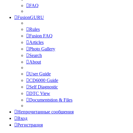
FAQ
FusionGURU
Rules
Fusion FAQ
Articles
Photo Gallery
Search
About
User Guide
CD6000 Guide
Self Diagnostic
DTC View
Documentstion & Files
Непрочитанные сообщения
Вход
Регистрация