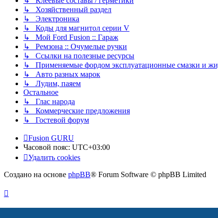
↳ Клеевые составы / герметики
↳ Хозяйственный раздел
↳ Электроника
↳ Коды для магнитол серии V
↳ Мой Ford Fusion :: Гараж
↳ Ремзона :: Очумелые ручки
↳ Ссылки на полезные ресурсы
↳ Применяемые фордом эксплуатационные смазки и жид
↳ Авто разных марок
↳ Лудим, паяем
Остальное
↳ Глас народа
↳ Коммерческие предложения
↳ Гостевой форум
Fusion GURU
Часовой пояс:
UTC+03:00
Удалить cookies
Создано на основе
phpBB
® Forum Software © phpBB Limited