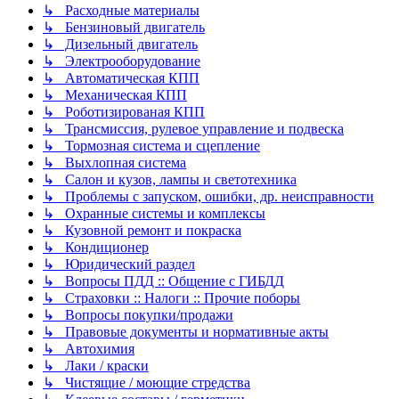
↳ Расходные материалы
↳ Бензиновый двигатель
↳ Дизельный двигатель
↳ Электрооборудование
↳ Автоматическая КПП
↳ Механическая КПП
↳ Роботизированая КПП
↳ Трансмиссия, рулевое управление и подвеска
↳ Тормозная система и сцепление
↳ Выхлопная система
↳ Салон и кузов, лампы и светотехника
↳ Проблемы с запуском, ошибки, др. неисправности
↳ Охранные системы и комплексы
↳ Кузовной ремонт и покраска
↳ Кондиционер
↳ Юридический раздел
↳ Вопросы ПДД :: Общение с ГИБДД
↳ Страховки :: Налоги :: Прочие поборы
↳ Вопросы покупки/продажи
↳ Правовые документы и нормативные акты
↳ Автохимия
↳ Лаки / краски
↳ Чистящие / моющие стредства