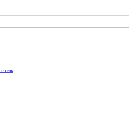
гатель
а