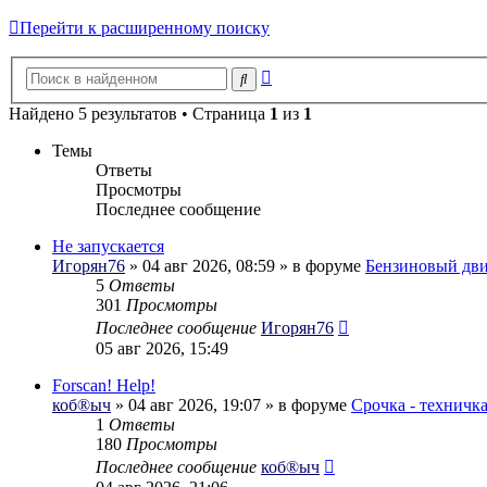
Перейти к расширенному поиску
Расширенный
Поиск
поиск
Найдено 5 результатов • Страница
1
из
1
Темы
Ответы
Просмотры
Последнее сообщение
Не запускается
Игорян76
» 04 авг 2026, 08:59 » в форуме
Бензиновый дви
5
Ответы
301
Просмотры
Последнее сообщение
Игорян76
05 авг 2026, 15:49
Forscan! Help!
коб®ыч
» 04 авг 2026, 19:07 » в форуме
Срочка - техничк
1
Ответы
180
Просмотры
Последнее сообщение
коб®ыч