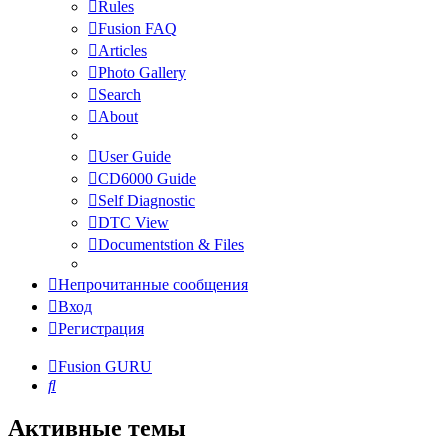
Rules
Fusion FAQ
Articles
Photo Gallery
Search
About
User Guide
CD6000 Guide
Self Diagnostic
DTC View
Documentstion & Files
Непрочитанные сообщения
Вход
Регистрация
Fusion GURU
Поиск
Активные темы