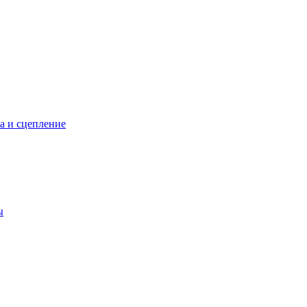
а и сцепление
ы