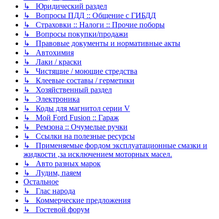
↳ Юридический раздел
↳ Вопросы ПДД :: Общение с ГИБДД
↳ Страховки :: Налоги :: Прочие поборы
↳ Вопросы покупки/продажи
↳ Правовые документы и нормативные акты
↳ Автохимия
↳ Лаки / краски
↳ Чистящие / моющие стредства
↳ Клеевые составы / герметики
↳ Хозяйственный раздел
↳ Электроника
↳ Коды для магнитол серии V
↳ Мой Ford Fusion :: Гараж
↳ Ремзона :: Очумелые ручки
↳ Ссылки на полезные ресурсы
↳ Применяемые фордом эксплуатационные смазки и
жидкости ,за исключением моторных масел.
↳ Авто разных марок
↳ Лудим, паяем
Остальное
↳ Глас народа
↳ Коммерческие предложения
↳ Гостевой форум