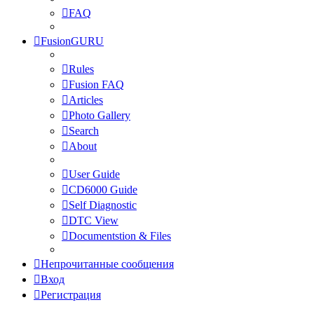
FAQ
FusionGURU
Rules
Fusion FAQ
Articles
Photo Gallery
Search
About
User Guide
CD6000 Guide
Self Diagnostic
DTC View
Documentstion & Files
Непрочитанные сообщения
Вход
Регистрация