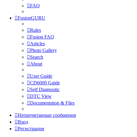
FAQ
FusionGURU
Rules
Fusion FAQ
Articles
Photo Gallery
Search
About
User Guide
CD6000 Guide
Self Diagnostic
DTC View
Documentstion & Files
Непрочитанные сообщения
Вход
Регистрация