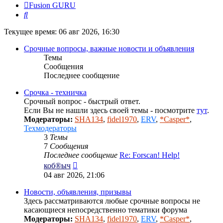
Fusion GURU
Поиск
Текущее время: 06 авг 2026, 16:30
Срочные вопросы, важные новости и объявления
Темы
Сообщения
Последнее сообщение
Срочка - техничка
Срочный вопрос - быстрый ответ.
Если Вы не нашли здесь своей темы - посмотрите
тут
.
Модераторы:
SHA134
,
fidel1970
,
ERV
,
*Casper*
,
Техмодераторы
3
Темы
7
Сообщения
Последнее сообщение
Re: Forscan! Help!
Перейти
коб®ыч
к
04 авг 2026, 21:06
последнему
сообщению
Новости, объявления, призывы
Здесь рассматриваются любые срочные вопросы не
касающиеся непосредственно тематики форума
Модераторы:
SHA134
,
fidel1970
,
ERV
,
*Casper*
,