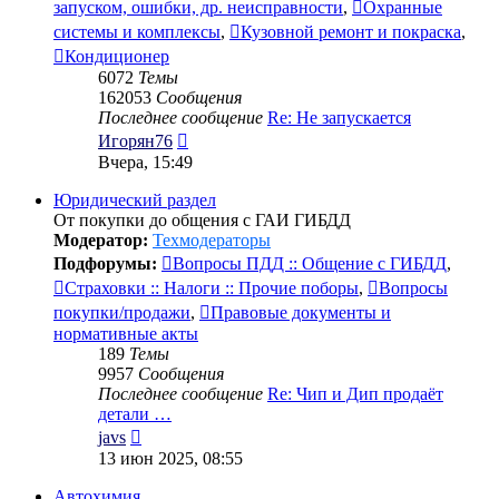
запуском, ошибки, др. неисправности
,
Охранные
системы и комплексы
,
Кузовной ремонт и покраска
,
Кондиционер
6072
Темы
162053
Сообщения
Последнее сообщение
Re: Не запускается
Перейти
Игорян76
к
Вчера, 15:49
последнему
сообщению
Юридический раздел
От покупки до общения с ГАИ ГИБДД
Модератор:
Техмодераторы
Подфорумы:
Вопросы ПДД :: Общение с ГИБДД
,
Страховки :: Налоги :: Прочие поборы
,
Вопросы
покупки/продажи
,
Правовые документы и
нормативные акты
189
Темы
9957
Сообщения
Последнее сообщение
Re: Чип и Дип продаёт
детали …
Перейти
javs
к
13 июн 2025, 08:55
последнему
сообщению
Автохимия