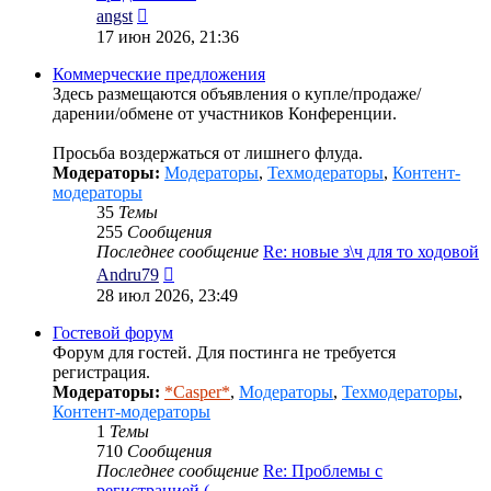
Перейти
angst
к
17 июн 2026, 21:36
последнему
сообщению
Коммерческие предложения
Здесь размещаются объявления о купле/продаже/
дарении/обмене от участников Конференции.
Просьба воздержаться от лишнего флуда.
Модераторы:
Модераторы
,
Техмодераторы
,
Контент-
модераторы
35
Темы
255
Сообщения
Последнее сообщение
Re: новые з\ч для то ходовой
Перейти
Andru79
к
28 июл 2026, 23:49
последнему
сообщению
Гостевой форум
Форум для гостей. Для постинга не требуется
регистрация.
Модераторы:
*Casper*
,
Модераторы
,
Техмодераторы
,
Контент-модераторы
1
Темы
710
Сообщения
Последнее сообщение
Re: Проблемы с
регистрацией (…