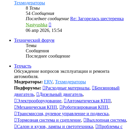
Техмодераторы
8
Темы
54
Сообщения
Последнее сообщение
Re: Загорелась шестеренка
Перейти
Nastyushka
к
06 апр 2026, 15:54
последнему
сообщению
Технический форум
Темы
Сообщения
Последнее сообщение
Техчасть
Обсуждение вопросов эксплуатации и ремонта
автомобиля.
Модераторы:
ERV
,
Техмодераторы
Подфорумы:
Расходные материалы
,
Бензиновый
двигатель
,
Дизельный двигатель
,
Электрооборудование
,
Автоматическая КПП
,
Механическая КПП
,
Роботизированая КПП
,
Трансмиссия, рулевое управление и подвеска
,
Тормозная система и сцепление
,
Выхлопная система
,
Салон и кузов, лампы и светотехника
,
Проблемы с