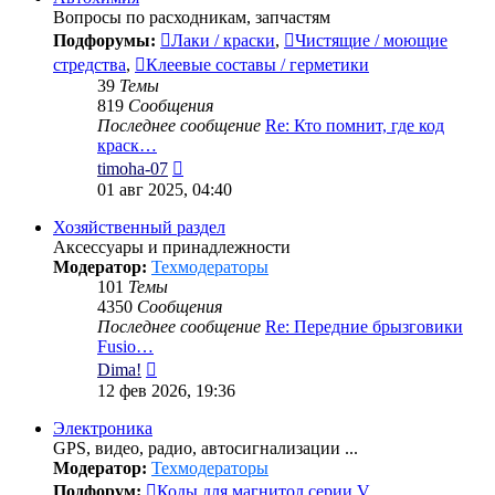
Вопросы по расходникам, запчастям
Подфорумы:
Лаки / краски
,
Чистящие / моющие
стредства
,
Клеевые составы / герметики
39
Темы
819
Сообщения
Последнее сообщение
Re: Кто помнит, где код
краск…
Перейти
timoha-07
к
01 авг 2025, 04:40
последнему
сообщению
Хозяйственный раздел
Аксессуары и принадлежности
Модератор:
Техмодераторы
101
Темы
4350
Сообщения
Последнее сообщение
Re: Передние брызговики
Fusio…
Перейти
Dima!
к
12 фев 2026, 19:36
последнему
сообщению
Электроника
GPS, видео, радио, автосигнализации ...
Модератор:
Техмодераторы
Подфорум:
Коды для магнитол серии V