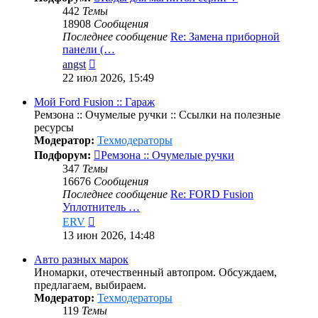
442
Темы
18908
Сообщения
Последнее сообщение
Re: Замена приборной
панели (…
Перейти
angst
к
22 июл 2026, 15:49
последнему
сообщению
Мой Ford Fusion :: Гараж
Ремзона :: Очумелые ручки :: Ссылки на полезные
ресурсы
Модератор:
Техмодераторы
Подфорум:
Ремзона :: Очумелые ручки
347
Темы
16676
Сообщения
Последнее сообщение
Re: FORD Fusion
Уплотнитель …
Перейти
ERV
к
13 июн 2026, 14:48
последнему
сообщению
Авто разных марок
Иномарки, отечественный автопром. Обсуждаем,
предлагаем, выбираем.
Модератор:
Техмодераторы
119
Темы