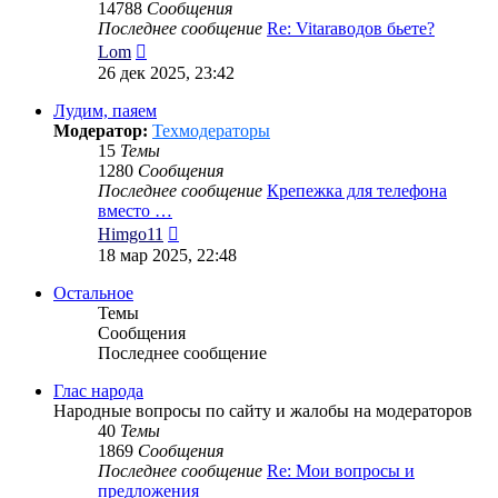
14788
Сообщения
Последнее сообщение
Re: Vitaraводов бьете?
Перейти
Lom
к
26 дек 2025, 23:42
последнему
сообщению
Лудим, паяем
Модератор:
Техмодераторы
15
Темы
1280
Сообщения
Последнее сообщение
Крепежка для телефона
вместо …
Перейти
Himgo11
к
18 мар 2025, 22:48
последнему
сообщению
Остальное
Темы
Сообщения
Последнее сообщение
Глас народа
Народные вопросы по сайту и жалобы на модераторов
40
Темы
1869
Сообщения
Последнее сообщение
Re: Мои вопросы и
предложения