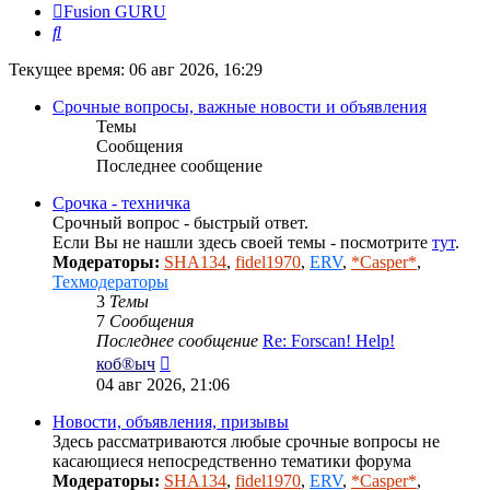
Fusion GURU
Поиск
Текущее время: 06 авг 2026, 16:29
Срочные вопросы, важные новости и объявления
Темы
Сообщения
Последнее сообщение
Срочка - техничка
Срочный вопрос - быстрый ответ.
Если Вы не нашли здесь своей темы - посмотрите
тут
.
Модераторы:
SHA134
,
fidel1970
,
ERV
,
*Casper*
,
Техмодераторы
3
Темы
7
Сообщения
Последнее сообщение
Re: Forscan! Help!
Перейти
коб®ыч
к
04 авг 2026, 21:06
последнему
сообщению
Новости, объявления, призывы
Здесь рассматриваются любые срочные вопросы не
касающиеся непосредственно тематики форума
Модераторы:
SHA134
,
fidel1970
,
ERV
,
*Casper*
,