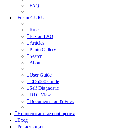
FAQ
FusionGURU
Rules
Fusion FAQ
Articles
Photo Gallery
Search
About
User Guide
CD6000 Guide
Self Diagnostic
DTC View
Documentstion & Files
Непрочитанные сообщения
Вход
Регистрация