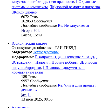
запуском, ошибки, др. неисправности
,
Охранные
системы и комплексы
,
Кузовной ремонт и покраска
,
Кондиционер
6072
Темы
162053
Сообщения
Последнее сообщение
Re: Не запускается
Перейти
Игорян76
к
Вчера, 15:49
последнему
сообщению
Юридический раздел
От покупки до общения с ГАИ ГИБДД
Модератор:
Техмодераторы
Подфорумы:
Вопросы ПДД :: Общение с ГИБДД
,
Страховки :: Налоги :: Прочие поборы
,
Вопросы
покупки/продажи
,
Правовые документы и
нормативные акты
189
Темы
9957
Сообщения
Последнее сообщение
Re: Чип и Дип продаёт
детали …
Перейти
javs
к
13 июн 2025, 08:55
последнему
сообщению
Автохимия