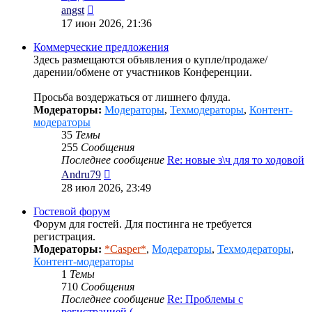
Перейти
angst
к
17 июн 2026, 21:36
последнему
сообщению
Коммерческие предложения
Здесь размещаются объявления о купле/продаже/
дарении/обмене от участников Конференции.
Просьба воздержаться от лишнего флуда.
Модераторы:
Модераторы
,
Техмодераторы
,
Контент-
модераторы
35
Темы
255
Сообщения
Последнее сообщение
Re: новые з\ч для то ходовой
Перейти
Andru79
к
28 июл 2026, 23:49
последнему
сообщению
Гостевой форум
Форум для гостей. Для постинга не требуется
регистрация.
Модераторы:
*Casper*
,
Модераторы
,
Техмодераторы
,
Контент-модераторы
1
Темы
710
Сообщения
Последнее сообщение
Re: Проблемы с
регистрацией (…