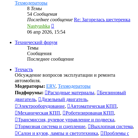
Техмодераторы
8
Темы
54
Сообщения
Последнее сообщение
Re: Загорелась шестеренка
Перейти
Nastyushka
к
06 апр 2026, 15:54
последнему
сообщению
Технический форум
Темы
Сообщения
Последнее сообщение
Техчасть
Обсуждение вопросов эксплуатации и ремонта
автомобиля.
Модераторы:
ERV
,
Техмодераторы
Подфорумы:
Расходные материалы
,
Бензиновый
двигатель
,
Дизельный двигатель
,
Электрооборудование
,
Автоматическая КПП
,
Механическая КПП
,
Роботизированая КПП
,
Трансмиссия, рулевое управление и подвеска
,
Тормозная система и сцепление
,
Выхлопная система
,
Салон и кузов, лампы и светотехника
,
Проблемы с