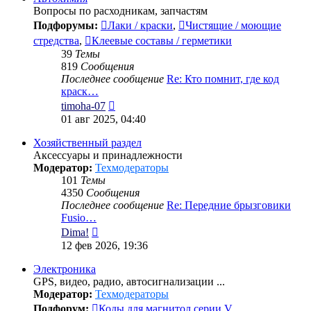
Вопросы по расходникам, запчастям
Подфорумы:
Лаки / краски
,
Чистящие / моющие
стредства
,
Клеевые составы / герметики
39
Темы
819
Сообщения
Последнее сообщение
Re: Кто помнит, где код
краск…
Перейти
timoha-07
к
01 авг 2025, 04:40
последнему
сообщению
Хозяйственный раздел
Аксессуары и принадлежности
Модератор:
Техмодераторы
101
Темы
4350
Сообщения
Последнее сообщение
Re: Передние брызговики
Fusio…
Перейти
Dima!
к
12 фев 2026, 19:36
последнему
сообщению
Электроника
GPS, видео, радио, автосигнализации ...
Модератор:
Техмодераторы
Подфорум:
Коды для магнитол серии V