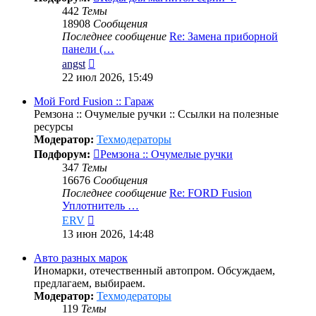
442
Темы
18908
Сообщения
Последнее сообщение
Re: Замена приборной
панели (…
Перейти
angst
к
22 июл 2026, 15:49
последнему
сообщению
Мой Ford Fusion :: Гараж
Ремзона :: Очумелые ручки :: Ссылки на полезные
ресурсы
Модератор:
Техмодераторы
Подфорум:
Ремзона :: Очумелые ручки
347
Темы
16676
Сообщения
Последнее сообщение
Re: FORD Fusion
Уплотнитель …
Перейти
ERV
к
13 июн 2026, 14:48
последнему
сообщению
Авто разных марок
Иномарки, отечественный автопром. Обсуждаем,
предлагаем, выбираем.
Модератор:
Техмодераторы
119
Темы