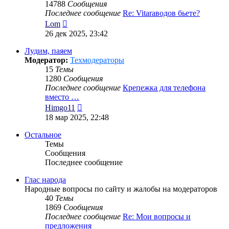
14788
Сообщения
Последнее сообщение
Re: Vitaraводов бьете?
Перейти
Lom
к
26 дек 2025, 23:42
последнему
сообщению
Лудим, паяем
Модератор:
Техмодераторы
15
Темы
1280
Сообщения
Последнее сообщение
Крепежка для телефона
вместо …
Перейти
Himgo11
к
18 мар 2025, 22:48
последнему
сообщению
Остальное
Темы
Сообщения
Последнее сообщение
Глас народа
Народные вопросы по сайту и жалобы на модераторов
40
Темы
1869
Сообщения
Последнее сообщение
Re: Мои вопросы и
предложения