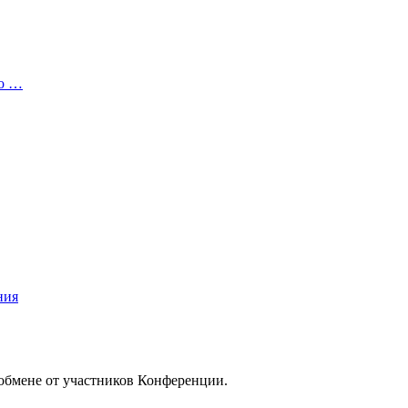
то …
ния
/обмене от участников Конференции.