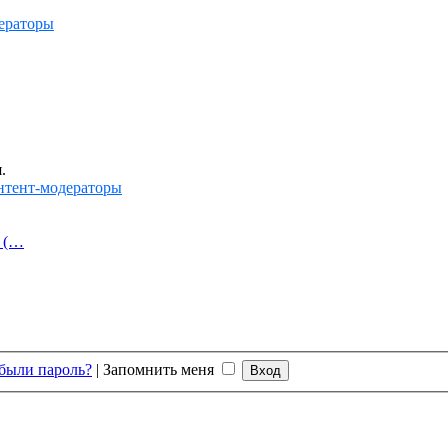
ераторы
.
нтент-модераторы
й (…
были пароль?
|
Запомнить меня