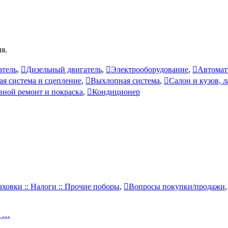
я.
атель
,
Дизельный двигатель
,
Электрооборудование
,
Автомат
ая система и сцепление
,
Выхлопная система
,
Салон и кузов, 
вной ремонт и покраска
,
Кондиционер
аховки :: Налоги :: Прочие поборы
,
Вопросы покупки/продажи
и …