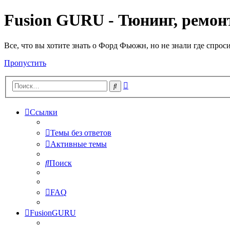
Fusion GURU - Тюнинг, ремонт
Все, что вы хотите знать о Форд Фьюжн, но не знали где спрос
Пропустить
Расширенный
Поиск
поиск
Ссылки
Темы без ответов
Активные темы
Поиск
FAQ
FusionGURU