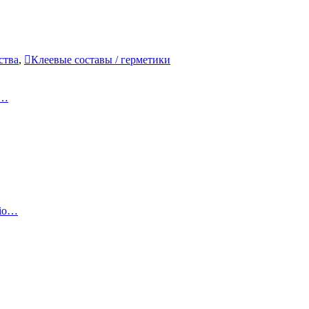
ства
,
Клеевые составы / герметики
к…
sio…