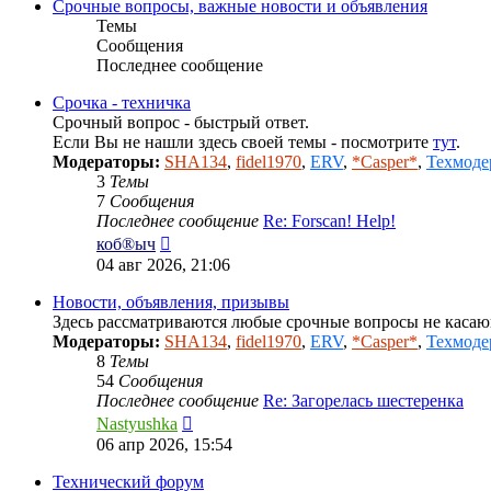
Срочные вопросы, важные новости и объявления
Темы
Сообщения
Последнее сообщение
Срочка - техничка
Срочный вопрос - быстрый ответ.
Если Вы не нашли здесь своей темы - посмотрите
тут
.
Модераторы:
SHA134
,
fidel1970
,
ERV
,
*Casper*
,
Техмоде
3
Темы
7
Сообщения
Последнее сообщение
Re: Forscan! Help!
Перейти
коб®ыч
к
04 авг 2026, 21:06
последнему
сообщению
Новости, объявления, призывы
Здесь рассматриваются любые срочные вопросы не каса
Модераторы:
SHA134
,
fidel1970
,
ERV
,
*Casper*
,
Техмоде
8
Темы
54
Сообщения
Последнее сообщение
Re: Загорелась шестеренка
Перейти
Nastyushka
к
06 апр 2026, 15:54
последнему
сообщению
Технический форум