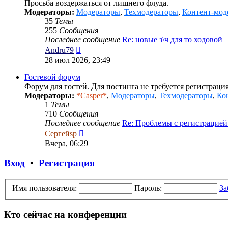
Просьба воздержаться от лишнего флуда.
Модераторы:
Модераторы
,
Техмодераторы
,
Контент-мод
35
Темы
255
Сообщения
Последнее сообщение
Re: новые з\ч для то ходовой
Перейти
Andru79
к
28 июл 2026, 23:49
последнему
сообщению
Гостевой форум
Форум для гостей. Для постинга не требуется регистрация
Модераторы:
*Casper*
,
Модераторы
,
Техмодераторы
,
Ко
1
Темы
710
Сообщения
Последнее сообщение
Re: Проблемы с регистрацие
Перейти
Сергейsp
к
Вчера, 06:29
последнему
сообщению
Вход
•
Регистрация
Имя пользователя:
Пароль:
За
Кто сейчас на конференции