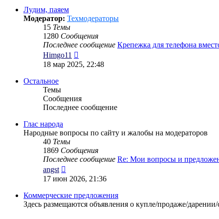
сообщению
Лудим, паяем
Модератор:
Техмодераторы
15
Темы
1280
Сообщения
Последнее сообщение
Крепежка для телефона вмес
Перейти
Himgo11
к
18 мар 2025, 22:48
последнему
сообщению
Остальное
Темы
Сообщения
Последнее сообщение
Глас народа
Народные вопросы по сайту и жалобы на модераторов
40
Темы
1869
Сообщения
Последнее сообщение
Re: Мои вопросы и предложе
Перейти
angst
к
17 июн 2026, 21:36
последнему
сообщению
Коммерческие предложения
Здесь размещаются объявления о купле/продаже/дарении