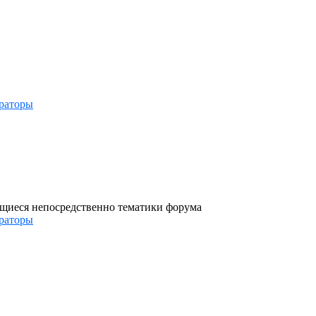
раторы
ющиеся непосредственно тематики форума
раторы