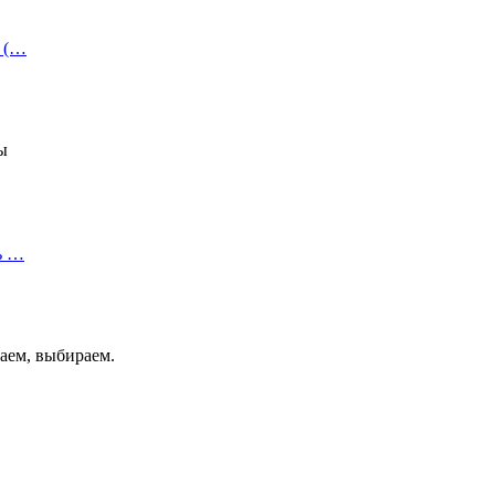
и (…
ы
ь …
аем, выбираем.