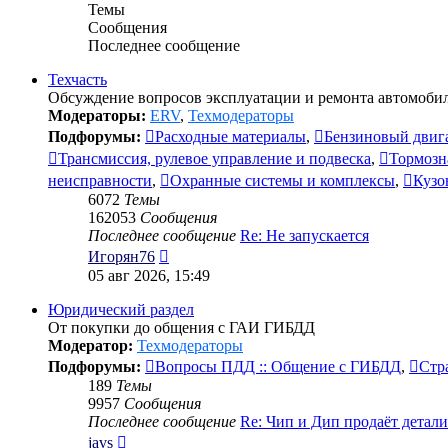
Темы
Сообщения
Последнее сообщение
Техчасть
Обсуждение вопросов эксплуатации и ремонта автомобил
Модераторы:
ERV
,
Техмодераторы
Подфорумы:
Расходные материалы
,
Бензиновый двиг
Трансмиссия, рулевое управление и подвеска
,
Тормозн
неисправности
,
Охранные системы и комплексы
,
Кузо
6072
Темы
162053
Сообщения
Последнее сообщение
Re: Не запускается
Перейти
Игорян76
к
05 авг 2026, 15:49
последнему
сообщению
Юридический раздел
От покупки до общения с ГАИ ГИБДД
Модератор:
Техмодераторы
Подфорумы:
Вопросы ПДД :: Общение с ГИБДД
,
Стр
189
Темы
9957
Сообщения
Последнее сообщение
Re: Чип и Дип продаёт детал
Перейти
javs