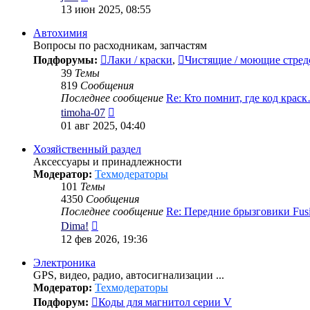
к
13 июн 2025, 08:55
последнему
сообщению
Автохимия
Вопросы по расходникам, запчастям
Подфорумы:
Лаки / краски
,
Чистящие / моющие стред
39
Темы
819
Сообщения
Последнее сообщение
Re: Кто помнит, где код крас
Перейти
timoha-07
к
01 авг 2025, 04:40
последнему
сообщению
Хозяйственный раздел
Аксессуары и принадлежности
Модератор:
Техмодераторы
101
Темы
4350
Сообщения
Последнее сообщение
Re: Передние брызговики Fu
Перейти
Dima!
к
12 фев 2026, 19:36
последнему
сообщению
Электроника
GPS, видео, радио, автосигнализации ...
Модератор:
Техмодераторы
Подфорум:
Коды для магнитол серии V