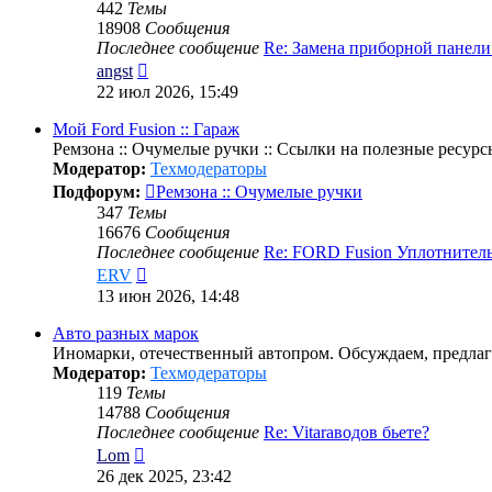
442
Темы
18908
Сообщения
Последнее сообщение
Re: Замена приборной панел
Перейти
angst
к
22 июл 2026, 15:49
последнему
сообщению
Мой Ford Fusion :: Гараж
Ремзона :: Очумелые ручки :: Ссылки на полезные ресурс
Модератор:
Техмодераторы
Подфорум:
Ремзона :: Очумелые ручки
347
Темы
16676
Сообщения
Последнее сообщение
Re: FORD Fusion Уплотнител
Перейти
ERV
к
13 июн 2026, 14:48
последнему
сообщению
Авто разных марок
Иномарки, отечественный автопром. Обсуждаем, предлаг
Модератор:
Техмодераторы
119
Темы
14788
Сообщения
Последнее сообщение
Re: Vitaraводов бьете?
Перейти
Lom
к
26 дек 2025, 23:42
последнему