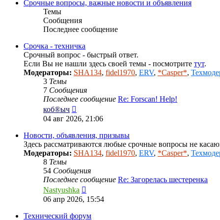
Срочные вопросы, важные новости и объявления
Темы
Сообщения
Последнее сообщение
Срочка - техничка
Срочный вопрос - быстрый ответ.
Если Вы не нашли здесь своей темы - посмотрите
тут
.
Модераторы:
SHA134
,
fidel1970
,
ERV
,
*Casper*
,
Техмоде
3
Темы
7
Сообщения
Последнее сообщение
Re: Forscan! Help!
Перейти
коб®ыч
к
04 авг 2026, 21:06
последнему
сообщению
Новости, объявления, призывы
Здесь рассматриваются любые срочные вопросы не каса
Модераторы:
SHA134
,
fidel1970
,
ERV
,
*Casper*
,
Техмоде
8
Темы
54
Сообщения
Последнее сообщение
Re: Загорелась шестеренка
Перейти
Nastyushka
к
06 апр 2026, 15:54
последнему
сообщению
Технический форум