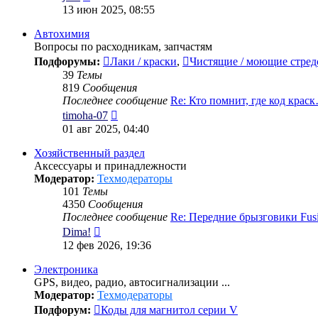
к
13 июн 2025, 08:55
последнему
сообщению
Автохимия
Вопросы по расходникам, запчастям
Подфорумы:
Лаки / краски
,
Чистящие / моющие стред
39
Темы
819
Сообщения
Последнее сообщение
Re: Кто помнит, где код крас
Перейти
timoha-07
к
01 авг 2025, 04:40
последнему
сообщению
Хозяйственный раздел
Аксессуары и принадлежности
Модератор:
Техмодераторы
101
Темы
4350
Сообщения
Последнее сообщение
Re: Передние брызговики Fu
Перейти
Dima!
к
12 фев 2026, 19:36
последнему
сообщению
Электроника
GPS, видео, радио, автосигнализации ...
Модератор:
Техмодераторы
Подфорум:
Коды для магнитол серии V