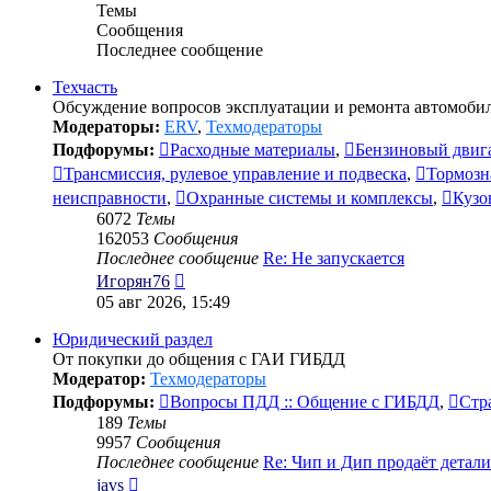
Темы
Сообщения
Последнее сообщение
Техчасть
Обсуждение вопросов эксплуатации и ремонта автомобил
Модераторы:
ERV
,
Техмодераторы
Подфорумы:
Расходные материалы
,
Бензиновый двиг
Трансмиссия, рулевое управление и подвеска
,
Тормозн
неисправности
,
Охранные системы и комплексы
,
Кузо
6072
Темы
162053
Сообщения
Последнее сообщение
Re: Не запускается
Перейти
Игорян76
к
05 авг 2026, 15:49
последнему
сообщению
Юридический раздел
От покупки до общения с ГАИ ГИБДД
Модератор:
Техмодераторы
Подфорумы:
Вопросы ПДД :: Общение с ГИБДД
,
Стр
189
Темы
9957
Сообщения
Последнее сообщение
Re: Чип и Дип продаёт детал
Перейти
javs