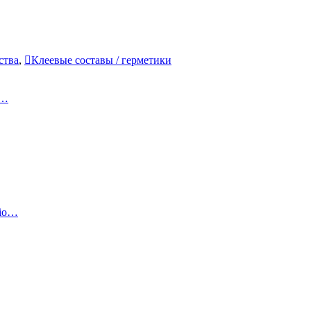
ства
,
Клеевые составы / герметики
к…
sio…