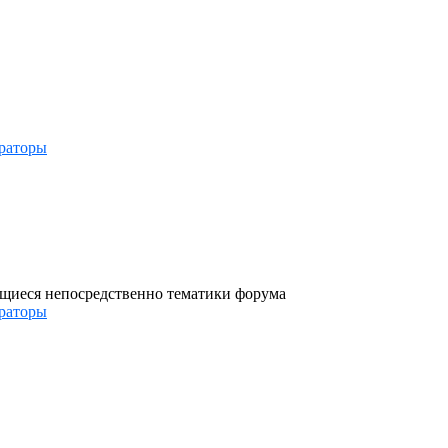
раторы
ющиеся непосредственно тематики форума
раторы