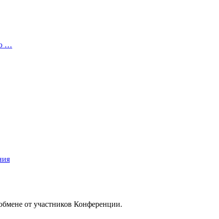
то …
ния
/обмене от участников Конференции.