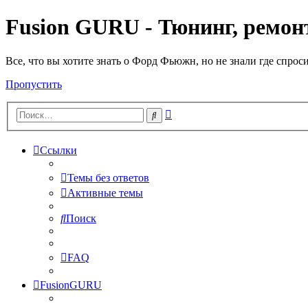
Fusion GURU - Тюнинг, ремонт
Все, что вы хотите знать о Форд Фьюжн, но не знали где спрос
Пропустить
Расширенный
Поиск
поиск
Ссылки
Темы без ответов
Активные темы
Поиск
FAQ
FusionGURU