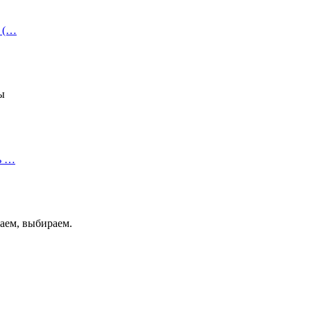
и (…
ы
ь …
аем, выбираем.