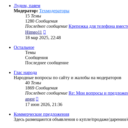
сообщению
Лудим, паяем
Модератор:
Техмодераторы
15
Темы
1280
Сообщения
Последнее сообщение
Крепежка для телефона вмес
Перейти
Himgo11
к
18 мар 2025, 22:48
последнему
сообщению
Остальное
Темы
Сообщения
Последнее сообщение
Глас народа
Народные вопросы по сайту и жалобы на модераторов
40
Темы
1869
Сообщения
Последнее сообщение
Re: Мои вопросы и предложе
Перейти
angst
к
17 июн 2026, 21:36
последнему
сообщению
Коммерческие предложения
Здесь размещаются объявления о купле/продаже/дарении