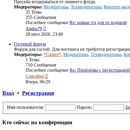
Просьба воздержаться от лишнего флуда.
Модераторы:
Модераторы
,
Техмодераторы
,
Контент-мод
35
Темы
255
Сообщения
Последнее сообщение
Re: новые з\ч для то ходовой
Перейти
Andru79
к
28 июл 2026, 23:49
последнему
сообщению
Гостевой форум
Форум для гостей. Для постинга не требуется регистрация
Модераторы:
*Casper*
,
Модераторы
,
Техмодераторы
,
Ко
1
Темы
710
Сообщения
Последнее сообщение
Re: Проблемы с регистрацие
Перейти
Сергейsp
к
Вчера, 06:29
последнему
сообщению
Вход
•
Регистрация
Имя пользователя:
Пароль:
За
Кто сейчас на конференции