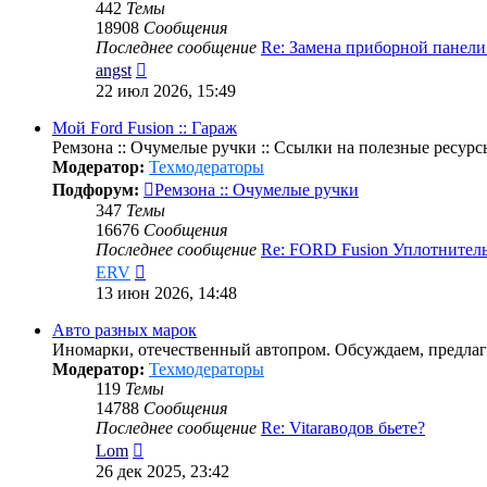
442
Темы
18908
Сообщения
Последнее сообщение
Re: Замена приборной панел
Перейти
angst
к
22 июл 2026, 15:49
последнему
сообщению
Мой Ford Fusion :: Гараж
Ремзона :: Очумелые ручки :: Ссылки на полезные ресурс
Модератор:
Техмодераторы
Подфорум:
Ремзона :: Очумелые ручки
347
Темы
16676
Сообщения
Последнее сообщение
Re: FORD Fusion Уплотнител
Перейти
ERV
к
13 июн 2026, 14:48
последнему
сообщению
Авто разных марок
Иномарки, отечественный автопром. Обсуждаем, предлаг
Модератор:
Техмодераторы
119
Темы
14788
Сообщения
Последнее сообщение
Re: Vitaraводов бьете?
Перейти
Lom
к
26 дек 2025, 23:42
последнему