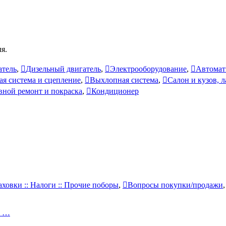
я.
атель
,
Дизельный двигатель
,
Электрооборудование
,
Автомат
ая система и сцепление
,
Выхлопная система
,
Салон и кузов, 
вной ремонт и покраска
,
Кондиционер
аховки :: Налоги :: Прочие поборы
,
Вопросы покупки/продажи
и …