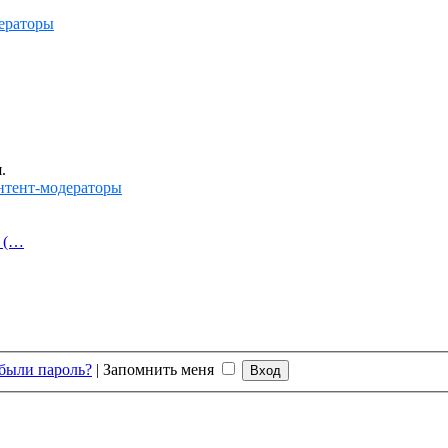
ераторы
.
нтент-модераторы
й (…
были пароль?
|
Запомнить меня