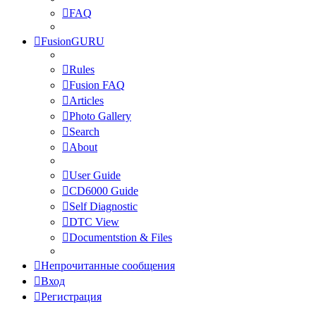
FAQ
FusionGURU
Rules
Fusion FAQ
Articles
Photo Gallery
Search
About
User Guide
CD6000 Guide
Self Diagnostic
DTC View
Documentstion & Files
Непрочитанные сообщения
Вход
Регистрация