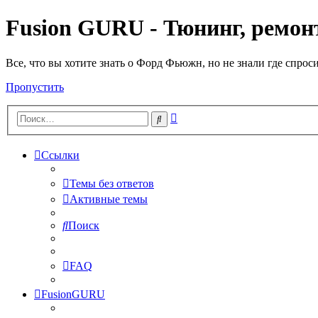
Fusion GURU - Тюнинг, ремонт
Все, что вы хотите знать о Форд Фьюжн, но не знали где спрос
Пропустить
Расширенный
Поиск
поиск
Ссылки
Темы без ответов
Активные темы
Поиск
FAQ
FusionGURU