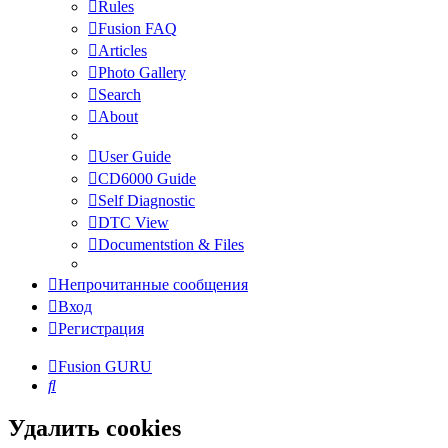
Rules
Fusion FAQ
Articles
Photo Gallery
Search
About
User Guide
CD6000 Guide
Self Diagnostic
DTC View
Documentstion & Files
Непрочитанные сообщения
Вход
Регистрация
Fusion GURU
Поиск
Удалить cookies