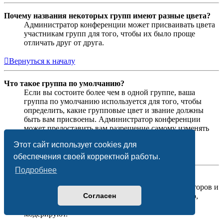
Почему названия некоторых групп имеют разные цвета?
Администратор конференции может присваивать цвета
участникам групп для того, чтобы их было проще
отличать друг от друга.
Вернуться к началу
Что такое группа по умолчанию?
Если вы состоите более чем в одной группе, ваша
группа по умолчанию используется для того, чтобы
определить, какие групповые цвет и звание должны
быть вам присвоены. Администратор конференции
может предоставить вам разрешение самому изменять
вашу группу по умолчанию в личном разделе.
Этот сайт использует cookies для
Вернуться к началу
обеспечения своей корректной работы.
Подробнее
Что означает ссылка «Наша команда»?
На этой странице вы найдёте список администраторов и
Согласен
модераторов конференции и другую информацию,
такую как сведения о форумах, которые они
модерируют.