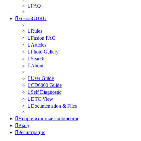
FAQ
FusionGURU
Rules
Fusion FAQ
Articles
Photo Gallery
Search
About
User Guide
CD6000 Guide
Self Diagnostic
DTC View
Documentstion & Files
Непрочитанные сообщения
Вход
Регистрация