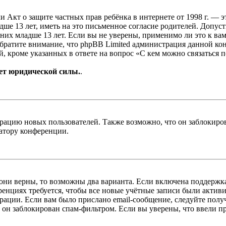
, или Акт о защите частных прав ребёнка в интернете от 1998 г.
е 13 лет, иметь на это письменное согласие родителей. Допус
х младше 13 лет. Если вы не уверены, применимо ли это к вам
Обратите внимание, что phpBB Limited администрация данной к
, кроме указанных в ответе на вопрос «С кем можно связаться 
ет юридической силы.
.
цию новых пользователей. Также возможно, что он заблокирова
ратору конференции.
 они верны, то возможны два варианта. Если включена поддержка
енциях требуется, чтобы все новые учётные записи были актив
трации. Если вам было прислано email-сообщение, следуйте пол
 он заблокирован спам-фильтром. Если вы уверены, что ввели пр