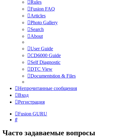
Rules
Fusion FAQ
Articles
Photo Gallery
Search
About
User Guide
CD6000 Guide
Self Diagnostic
DTC View
Documentstion & Files
Непрочитанные сообщения
Вход
Регистрация
Fusion GURU
Поиск
Часто задаваемые вопросы