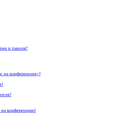
ени и пароля?
ас на конференции»?
е!
ателя?
и на конференцию!