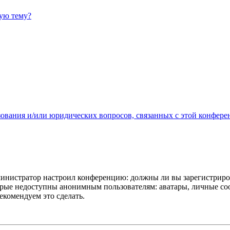
ную тему?
зования и/или юридических вопросов, связанных с этой конфере
администратор настроил конференцию: должны ли вы зарегистриро
рые недоступны анонимным пользователям: аватары, личные сообщ
екомендуем это сделать.