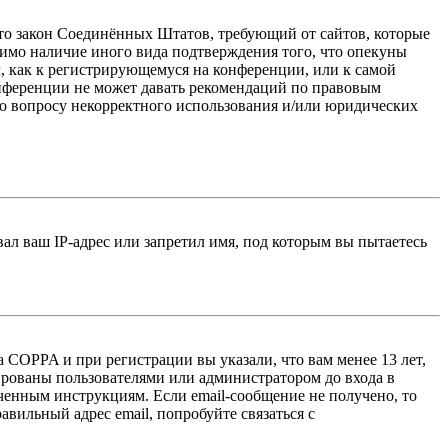
 — это закон Соединённых Штатов, требующий от сайтов, которые
тимо наличие иного вида подтверждения того, что опекуны
, как к регистрирующемуся на конференции, или к самой
онференции не может давать рекомендаций по правовым
по вопросу некорректного использования и/или юридических
л ваш IP-адрес или запретил имя, под которым вы пытаетесь
 COPPA и при регистрации вы указали, что вам менее 13 лет,
ированы пользователями или администратором до входа в
ученным инструкциям. Если email-сообщение не получено, то
авильный адрес email, попробуйте связаться с