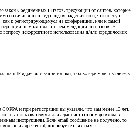
 — это закон Соединённых Штатов, требующий от сайтов, которые
тимо наличие иного вида подтверждения того, что опекуны
, как к регистрирующемуся на конференции, или к самой
онференции не может давать рекомендаций по правовым
по вопросу некорректного использования и/или юридических
л ваш IP-адрес или запретил имя, под которым вы пытаетесь
 COPPA и при регистрации вы указали, что вам менее 13 лет,
ированы пользователями или администратором до входа в
ученным инструкциям. Если email-сообщение не получено, то
авильный адрес email, попробуйте связаться с