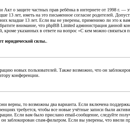
, или Акт о защите частных прав ребёнка в интернете от 1998 г.
е 13 лет, иметь на это письменное согласие родителей. Допус
х младше 13 лет. Если вы не уверены, применимо ли это к вам
Обратите внимание, что phpBB Limited администрация данной к
, кроме указанных в ответе на вопрос «С кем можно связаться 
ет юридической силы.
.
цию новых пользователей. Также возможно, что он заблокирова
ратору конференции.
 они верны, то возможны два варианта. Если включена поддержка
енциях требуется, чтобы все новые учётные записи были актив
трации. Если вам было прислано email-сообщение, следуйте пол
 он заблокирован спам-фильтром. Если вы уверены, что ввели пр