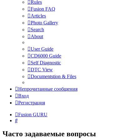
Rules
Fusion FAQ
Articles
Photo Gallery
Search
About
User Guide
CD6000 Guide
Self Diagnostic
DTC View
Documentstion & Files
Непрочитанные сообщения
Вход
Регистрация
Fusion GURU
Поиск
Часто задаваемые вопросы