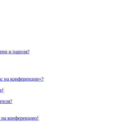
ени и пароля?
ас на конференции»?
е!
ателя?
и на конференцию!